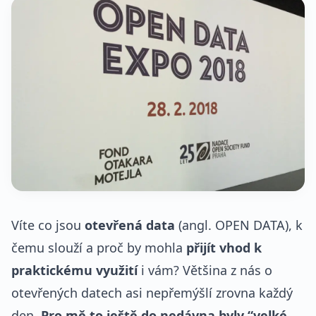
Víte co jsou
otevřená data
(angl. OPEN DATA), k
čemu slouží a proč by mohla
přijít vhod k
praktickému využití
i vám? Většina z nás o
otevřených datech asi nepřemýšlí zrovna každý
den.
Pro mě to ještě do nedávna byly “velké