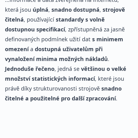
která jsou
úplná
,
snadno dostupná
,
strojově
čitelná
, používající
standardy s volně
dostupnou specifikací
, zpřístupněná za jasně
definovaných podmínek užití dat
s minimem
omezení
a
dostupná uživatelům při
vynaložení minima možných nákladů
.
Jednoduše řečeno
, jedná se
většinou o velké
množství statistických informací
, které jsou
právě díky strukturovanosti strojově
snadno
čitelné a použitelné pro další zpracování
.
REKLAMA