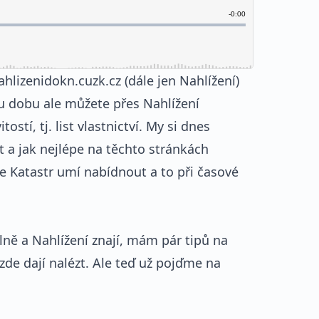
hlizenidokn.cuzk.cz (dále jen Nahlížení)
hou dobu ale můžete přes Nahlížení
ostí, tj. list vlastnictví. My si dnes
t a jak nejlépe na těchto stránkách
e Katastr umí nabídnout a to při časové
elně a Nahlížení znají, mám pár tipů na
zde dají nalézt. Ale teď už pojďme na