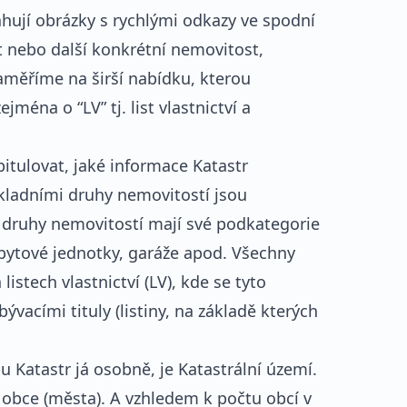
tahují obrázky s rychlými odkazy ve spodní
t nebo další konkrétní nemovitost,
aměříme na širší nabídku, kterou
jména o “LV” tj. list vlastnictví a
pitulovat, jaké informace Katastr
ákladními druhy nemovitostí jsou
 druhy nemovitostí mají své podkategorie
ebytové jednotky, garáže apod. Všechny
istech vlastnictví (LV), kde se tyto
abývacími tituly (listiny, na základě kterých
 Katastr já osobně, je Katastrální území.
 obce (města). A vzhledem k počtu obcí v