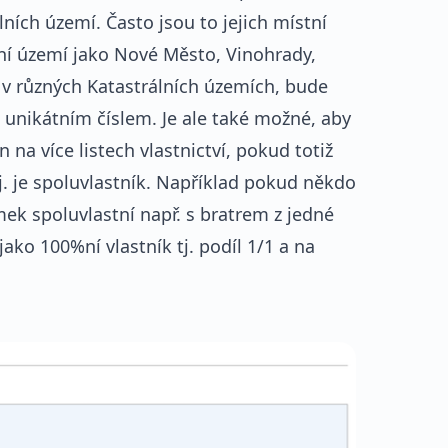
lních území. Často jsou to jejich místní
ní území jako Nové Město, Vinohrady,
 v různých Katastrálních územích, bude
 s unikátním číslem. Je ale také možné, aby
na více listech vlastnictví, pokud totiž
 tj. je spoluvlastník. Například pokud někdo
ek spoluvlastní např. s bratrem z jedné
ako 100%ní vlastník tj. podíl 1/1 a na