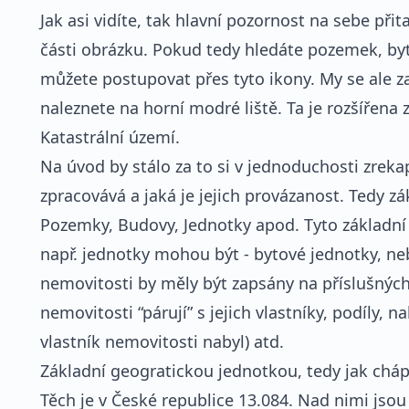
Jak asi vidíte, tak hlavní pozornost na sebe při
části obrázku. Pokud tedy hledáte pozemek, by
můžete postupovat přes tyto ikony. My se ale z
naleznete na horní modré liště. Ta je rozšířena ze
Katastrální území.
Na úvod by stálo za to si v jednoduchosti zreka
zpracovává a jaká je jejich provázanost. Tedy z
Pozemky, Budovy, Jednotky apod. Tyto základní
např. jednotky mohou být - bytové jednotky, n
nemovitosti by měly být zapsány na příslušných l
nemovitosti “párují” s jejich vlastníky, podíly, n
vlastník nemovitosti nabyl) atd.
Základní geogratickou jednotkou, tedy jak chápu
Těch je v České republice 13.084. Nad nimi jsou