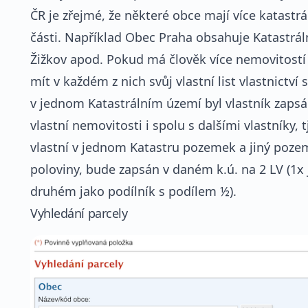
ČR je zřejmé, že některé obce mají více katastrá
části. Například Obec Praha obsahuje Katastrál
Žižkov apod. Pokud má člověk více nemovitostí
mít v každém z nich svůj vlastní list vlastnictví
v jednom Katastrálním území byl vlastník zapsán 
vlastní nemovitosti i spolu s dalšími vlastníky,
vlastní v jednom Katastru pozemek a jiný pozem
poloviny, bude zapsán v daném k.ú. na 2 LV (1x j
druhém jako podílník s podílem ½).
Vyhledání parcely