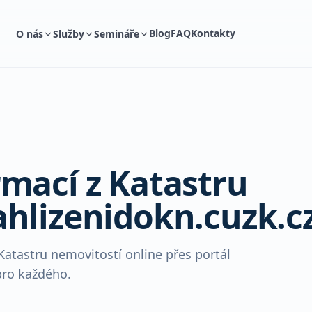
Blog
FAQ
Kontakty
O nás
Služby
Semináře
mací z Katastru
ahlizenidokn.cuzk.c
 Katastru nemovitostí online přes portál
pro každého.