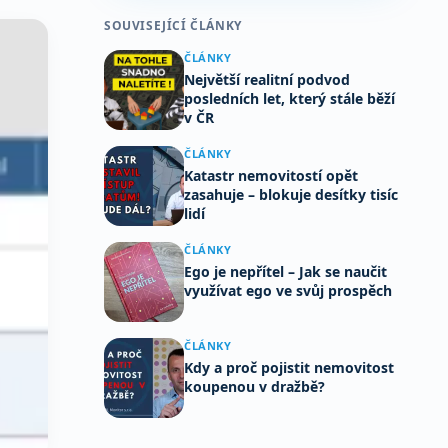
SOUVISEJÍCÍ ČLÁNKY
ČLÁNKY
Největší realitní podvod
posledních let, který stále běží
v ČR
ČLÁNKY
Katastr nemovitostí opět
zasahuje – blokuje desítky tisíc
lidí
ČLÁNKY
Ego je nepřítel – Jak se naučit
využívat ego ve svůj prospěch
ČLÁNKY
Kdy a proč pojistit nemovitost
koupenou v dražbě?