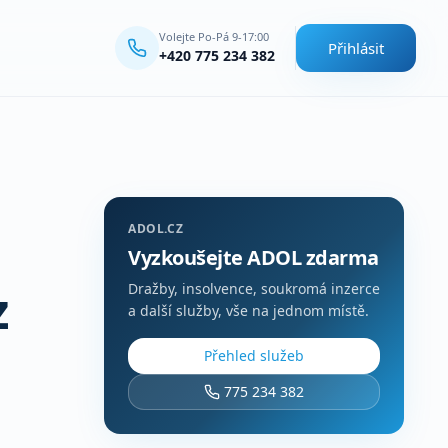
Volejte Po-Pá 9-17:00
Přihlásit
+420 775 234 382
ADOL.CZ
Vyzkoušejte ADOL zdarma
z
Dražby, insolvence, soukromá inzerce
a další služby, vše na jednom místě.
Přehled služeb
775 234 382