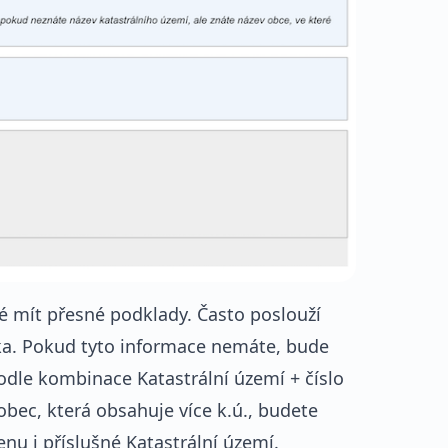
ré mít přesné podklady. Často poslouží
ámka. Pokud tyto informace nemáte, bude
podle kombinace Katastrální území + číslo
obec, která obsahuje více k.ú., budete
nu i příslušné Katastrální území.