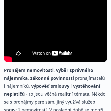
Pronájem nemovitosti
,
výběr správného
nájemníka
,
zákonné povinnosti
pronajímatelů
i nájemníků,
výpověď smlouvy
i
vystěhování
neplatičů
- to jsou věčná realitní témata. Někdo
se s pronájmy pere sám, jiný využívá služeb
správců nemovitostí. V poslední době se množí