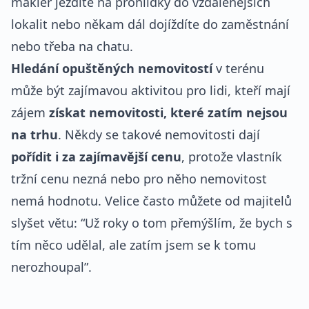
makléř jezdíte na prohlídky do vzdálenějších
lokalit nebo někam dál dojíždíte do zaměstnání
nebo třeba na chatu.
Hledání opuštěných nemovitostí
v terénu
může být zajímavou aktivitou pro lidi, kteří mají
zájem
získat nemovitosti, které zatím nejsou
na trhu
. Někdy se takové nemovitosti dají
pořídit i za zajímavější cenu
, protože vlastník
tržní cenu nezná nebo pro něho nemovitost
nemá hodnotu. Velice často můžete od majitelů
slyšet větu: “Už roky o tom přemýšlím, že bych s
tím něco udělal, ale zatím jsem se k tomu
nerozhoupal”.