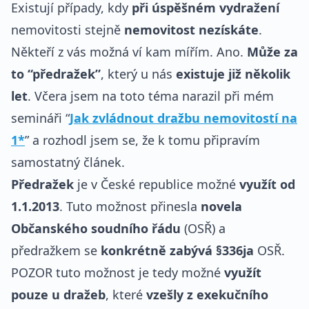
Existují případy, kdy
při úspěšném vydražení
nemovitosti stejně
nemovitost nezískáte
.
Někteří z vás možná ví kam mířím. Ano.
Může za
to “předražek”
, který u nás
existuje již několik
let
. Včera jsem na toto téma narazil při mém
semináři “
Jak zvládnout dražbu nemovitostí na
1*
” a rozhodl jsem se, že k tomu připravím
samostatný článek.
Předražek
je v České republice možné
využít od
1.1.2013
. Tuto možnost přinesla
novela
Občanského soudního řádu
(OSŘ) a
předražkem se
konkrétně zabývá §336ja
OSŘ.
POZOR tuto možnost je tedy možné
využít
pouze u dražeb
, které
vzešly z exekučního