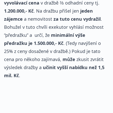
vyvolávací cena
v dražbě ⅔ odhadní ceny tj.
1.200.000,- Kč
. Na dražbu přišel jen
jeden
zájemce
a nemovitost
za tuto cenu vydražil
.
Bohužel v tuto chvíli exekutor vyhlásí možnost
“předražku” a určí, že
minimální výše
předražku je 1.500.000,- Kč
. (Tedy navýšení o
25% z ceny dosažené v dražbě.) Pokud je tato
cena pro někoho zajímavá,
může
zkusit zvrátit
výsledek dražby a
učinit vyšší nabídku než 1,5
mil. Kč
.
REKLAMA