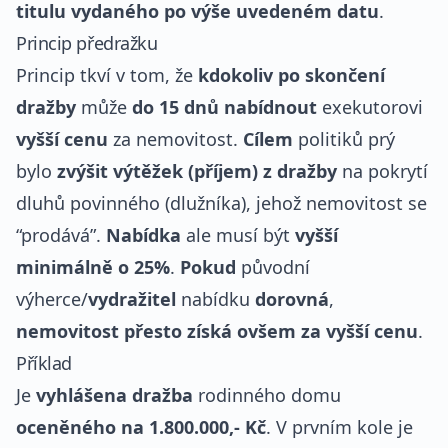
titulu vydaného po výše uvedeném datu
.
Princip předražku
Princip tkví v tom, že
kdokoliv po skončení
dražby
může
do 15 dnů nabídnout
exekutorovi
vyšší cenu
za nemovitost.
Cílem
politiků prý
bylo
zvýšit výtěžek (příjem) z dražby
na pokrytí
dluhů povinného (dlužníka), jehož nemovitost se
“prodává”.
Nabídka
ale musí být
vyšší
minimálně o 25%
.
Pokud
původní
výherce/
vydražitel
nabídku
dorovná
,
nemovitost přesto získá ovšem za vyšší cenu
.
Příklad
Je
vyhlášena dražba
rodinného domu
oceněného na 1.800.000,- Kč
. V prvním kole je