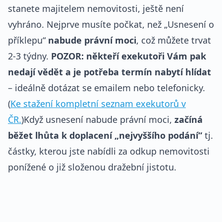
stanete majitelem nemovitosti, ještě není
vyhráno. Nejprve musíte počkat, než „Usnesení o
příklepu“
nabude právní moci
, což můžete trvat
2-3 týdny.
POZOR: někteří exekutoři Vám pak
nedají vědět a je potřeba termín nabytí hlídat
– ideálně dotázat se emailem nebo telefonicky.
(
Ke stažení kompletní seznam exekutorů v
ČR.
)Když usnesení nabude právní moci,
začíná
běžet lhůta k doplacení „nejvyššího podání“
tj.
částky, kterou jste nabídli za odkup nemovitosti
ponížené o již složenou dražební jistotu.
REKLAMA