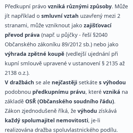
Předkupní právo
vzniká různými způsoby
. Může
jít například o
smluvní vztah
uzavřený mezi 2
stranami, může vzniknout jako
zajišťovací
převod práva
(např. u půjčky - řeší §2040
Občanského zákoníku 89/2012 sb.) nebo jako
výhrada zpětné koupě
(vedlejší ujednání při
kupní smlouvě upravené v ustanovení § 2135 až
2138 o.z.).
V dražbách
se ale
nejčastěji
setkáte
s výhodou
podobnou
předkupnímu právu
, které
vzniká
na
základě
OSŘ (Občanského soudního řádu)
.
Zákon zjednodušeně říká, že
výhodu
získává
každý spolumajitel nemovitosti
, je-li
realizována dražba spoluvlastnického podílu.