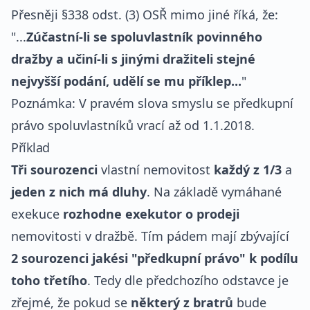
Přesněji §338 odst. (3) OSŘ mimo jiné říká, že:
"...
Zúčastní-li se spoluvlastník povinného
dražby a učiní-li s jinými dražiteli stejné
nejvyšší podání, udělí se mu příklep...
"
Poznámka: V pravém slova smyslu se předkupní
právo spoluvlastníků vrací až od 1.1.2018.
Příklad
Tři sourozenci
vlastní nemovitost
každý z 1/3
a
jeden z nich má dluhy
. Na základě vymáhané
exekuce
rozhodne exekutor o prodeji
nemovitosti v dražbě. Tím pádem mají zbývající
2 sourozenci jakési "předkupní právo" k podílu
toho třetího
. Tedy dle předchozího odstavce je
zřejmé, že pokud se
některý z bratrů
bude