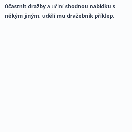
účastnit dražby
a učiní
shodnou nabídku s
někým jiným
,
udělí mu dražebník příklep
.
REKLAMA