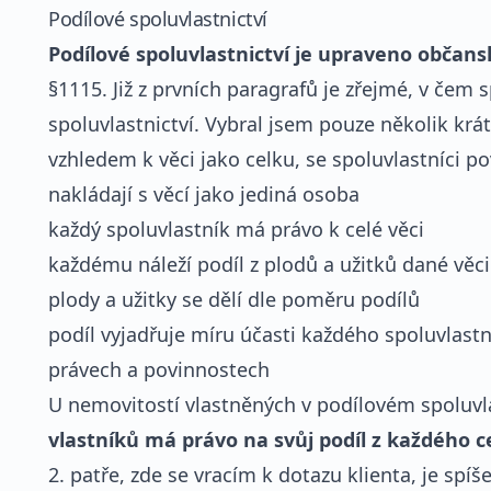
Podílové spoluvlastnictví
Podílové spoluvlastnictví je upraveno obča
§1115. Již z prvních paragrafů je zřejmé, v čem
spoluvlastnictví. Vybral jsem pouze několik krát
vzhledem k věci jako celku, se spoluvlastníci p
nakládají s věcí jako jediná osoba
každý spoluvlastník má právo k celé věci
každému náleží podíl z plodů a užitků dané věci
plody a užitky se dělí dle poměru podílů
podíl vyjadřuje míru účasti každého spoluvlastn
právech a povinnostech
U nemovitostí vlastněných v podílovém spoluvla
vlastníků má právo na svůj podíl z každého 
2. patře, zde se vracím k dotazu klienta, je sp