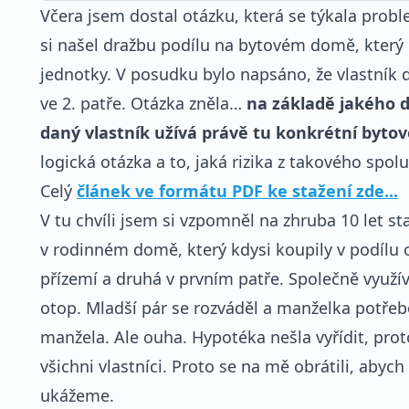
Včera jsem dostal otázku, která se týkala probl
si našel dražbu podílu na bytovém domě, který 
jednotky. V posudku bylo napsáno, že vlastník 
ve 2. patře. Otázka zněla…
na základě jakého 
daný vlastník užívá právě tu konkrétní byto
logická otázka a to, jaká rizika z takového spol
Celý
článek ve formátu PDF ke stažení zde...
V tu chvíli jsem si vzpomněl na zhruba 10 let sta
v rodinném domě, který kdysi koupily v podílu o
přízemí a druhá v prvním patře. Společně využí
otop. Mladší pár se rozváděl a manželka potře
manžela. Ale ouha. Hypotéka nešla vyřídit, prot
všichni vlastníci. Proto se na mě obrátili, abych
ukážeme.