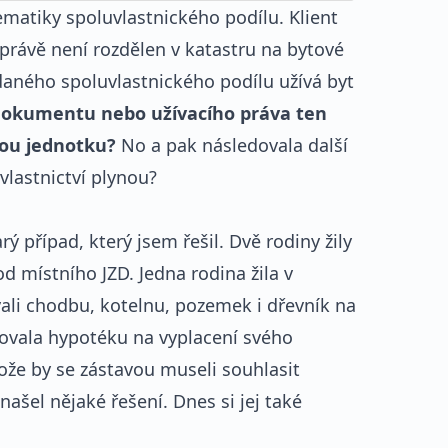
ematiky spoluvlastnického podílu. Klient
právě není rozdělen v katastru na bytové
daného spoluvlastnického podílu užívá byt
dokumentu nebo užívacího práva ten
vou jednotku?
No a pak následovala další
uvlastnictví plynou?
rý případ, který jsem řešil. Dvě rodiny žily
d místního JZD. Jedna rodina žila v
vali chodbu, kotelnu, pozemek i dřevník na
bovala hypotéku na vyplacení svého
ože by se zástavou museli souhlasit
 našel nějaké řešení. Dnes si jej také