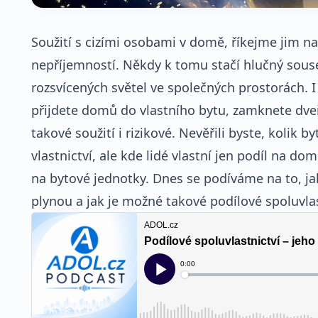
Soužití s cizími osobami v domě, říkejme jim 
nepříjemností. Někdy k tomu stačí hlučný sou
rozsvícených světel ve společných prostorách. I 
přijdete domů do vlastního bytu, zamknete dveře
takové soužití i rizikové. Nevěřili byste, kolik
vlastnictví, ale kde lidé vlastní jen podíl na d
na bytové jednotky. Dnes se podíváme na to, jak
plynou a jak je možné takové podílové spoluvlast