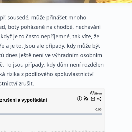
např. sousedé, může přinášet mnoho
sed, boty poházené na chodbě, nechávání
když je to často nepříjemné, tak víte, že
 a je to. Jsou ale případy, kdy může být
 bytů dnes ještě není ve výhradním osobním
omě. To jsou případy, kdy dům není rozdělen
á rizika z podílového spoluvlastnictví
nictví zrušit.