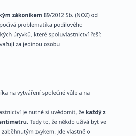
nským zákoníkem
89/2012 Sb. (NOZ) od
 spočívá problematika podílového
kých úryvků, které spoluvlastnictví řeší:
ovažují za jedinou osobu
íka na vytváření společné vůle a na
stnictví je nutné si uvědomit, že
každý z
centimetru
. Tedy to, že někdo užívá byt ve
íše zaběhnutým zvykem. Jde vlastně o