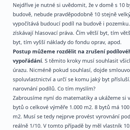
Nejdříve je nutné si uvědomit, že v domě s 10 b
budově, nebude pravděpodobně 10 stejně velkýc
vypočítává budoucí podíl na budově i pozemku. 
získávají hlasovací práva. Čím větší byt, tím vět
byt, tím vyšší náklady do fondu oprav, apod.
Postup můžeme rozdělit na zrušení podílovéh
vypořádání
. S těmito kroky musí souhlasit vši
úrazu. Nicméně pokud souhlasí, dojde smlouvo
spoluvlastnictví a určí se komu jaký byt přísluší
narovnání podílů. Co tím myslím?
Zabrousíme nyní do matematiky a ukážeme si v
bytů o celkové výměře 1.000 m2. 8 bytů má 100
m2. Musí se tedy nejprve provést vyrovnání pod
reálně 1/10. V tomto případě by měl vlastník 1