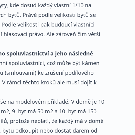
yty, kde dosud každý vlastní 1/10 na
h bytů. Právě podle velikosti bytů se
Podle velikosti pak budoucí vlastníci
ší hlasovací právo. Ale zároveň čím větší
o spoluvlastnictví a jeho následné
chni spoluvlastníci, což může být kámen
u (smlouvami) ke zrušení podílového
. V rámci těchto kroků ale musí dojít k
še na modelovém příkladě. V domě je 10
 m2, 9. byt má 50 m2 a 10. byt má 150
ílů, protože neplatí, že každý má v domě
0. bytu odkoupit nebo dostat darem od