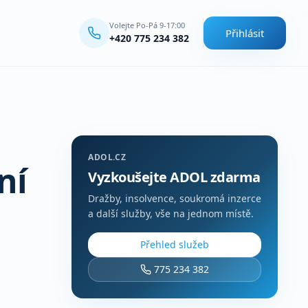
Volejte Po-Pá 9-17:00
Přihlásit
+420 775 234 382
ADOL.CZ
ní
Vyzkoušejte ADOL zdarma
Dražby, insolvence, soukromá inzerce
a další služby, vše na jednom místě.
Přehled služeb
i
775 234 382