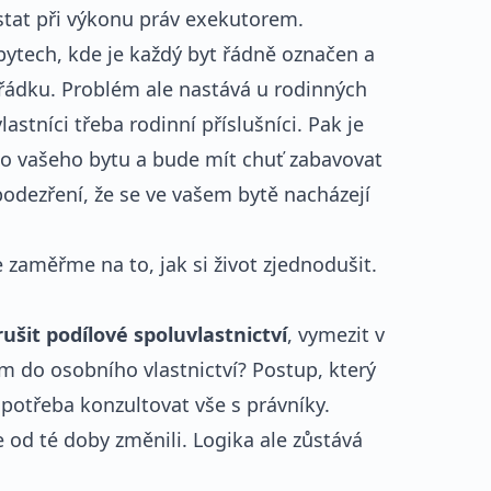
tat při výkonu práv exekutorem.
ytech, kde je každý byt řádně označen a
ořádku. Problém ale nastává u rodinných
stníci třeba rodinní příslušníci. Pak je
 do vašeho bytu a bude mít chuť zabavovat
odezření, že se ve vašem bytě nacházejí
e zaměřme na to, jak si život zjednodušit.
ušit podílové spoluvlastnictví
, vymezit v
ům do osobního vlastnictví? Postup, který
je potřeba konzultovat vše s právníky.
 od té doby změnili. Logika ale zůstává