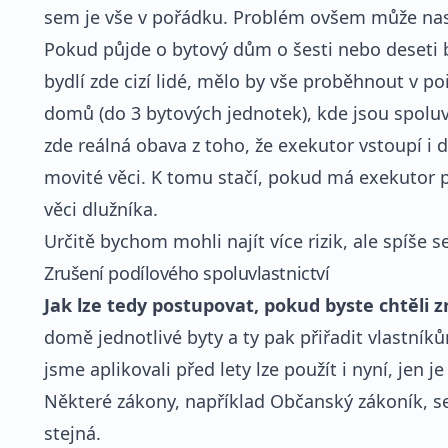
sem je vše v pořádku. Problém ovšem může nas
Pokud půjde o bytový dům o šesti nebo deseti b
bydlí zde cizí lidé, mělo by vše proběhnout v p
domů (do 3 bytových jednotek), kde jsou spoluvla
zde reálná obava z toho, že exekutor vstoupí i
movité věci. K tomu stačí, pokud má exekutor p
věci dlužníka.
Určitě bychom mohli najít více rizik, ale spíše s
Zrušení podílového spoluvlastnictví
Jak lze tedy postupovat, pokud byste chtěli zr
domě jednotlivé byty a ty pak přiřadit vlastník
jsme aplikovali před lety lze použít i nyní, jen 
Některé zákony, například Občanský zákoník, se
stejná.