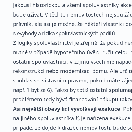
jakousi historickou a všemi spoluvlastníky a
bude užívat. V těchto nemovitostech nejsou žá
právník, ale asi je možné, že někteří vlastníc
Nevýhody a rizika spoluvlastnických podílů
Z logiky spoluvlastnictví je zřejmé, že pokud ne
nutné v případě hypotečního úvěru ručit celou 
ostatní spoluvlastníci. V zájmu všech mě napad
rekonstrukci nebo modernizaci domu. Ale určitě
souhlas se zástavním právem, pokud máte zájem
např. 1 byt ze 6). Takto by totiž ostatní spoluma
problémem tedy bývá financování nákupu takov
Asi největší obavy lidí vyvolávají exekuce
. Po
na jiného spoluvlastníka ⅙ je nařízena exekuce,
případě, že dojde k dražbě nemovitosti, bude se