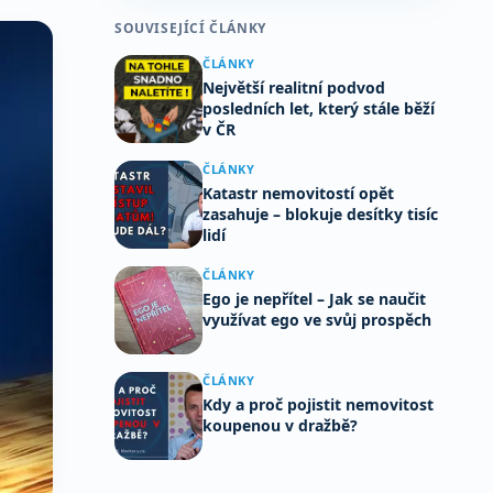
SOUVISEJÍCÍ ČLÁNKY
ČLÁNKY
Největší realitní podvod
posledních let, který stále běží
v ČR
ČLÁNKY
Katastr nemovitostí opět
zasahuje – blokuje desítky tisíc
lidí
ČLÁNKY
Ego je nepřítel – Jak se naučit
využívat ego ve svůj prospěch
ČLÁNKY
Kdy a proč pojistit nemovitost
koupenou v dražbě?