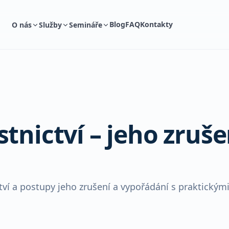
Blog
FAQ
Kontakty
O nás
Služby
Semináře
tnictví – jeho zruše
tví a postupy jeho zrušení a vypořádání s praktickým