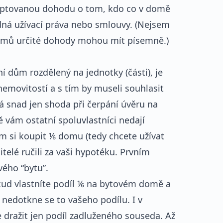
kceptovanou dohodu o tom, kdo co v domě
dná užívací práva nebo smlouvy. (Nejsem
i domů určité dohody mohou mít písemně.)
ní dům rozdělený na jednotky (části), je
nemovitostí a s tím by museli souhlasit
á snad jen shoda při čerpání úvěru na
 vám ostatní spoluvlastníci nedají
 si koupit ⅙ domu (tedy chcete užívat
jitelé ručili za vaši hypotéku. Prvním
ého “bytu”.
kud vlastníte podíl ⅙ na bytovém domě a
 nedotkne se to vašeho podílu. I v
 dražit jen podíl zadluženého souseda. Až