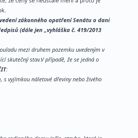
, že ceny se neustále mění a proto je
ok.
rovedení zákonného opatření Senátu o dani
ředpisů (dále jen „vyhláška č. 419/2013
esouladu mezi druhem pozemku uvedeným v
í skutečný stav.V případě, že se jedná o
ČIT
:
 s vyjímkou náletové dřeviny nebo živého