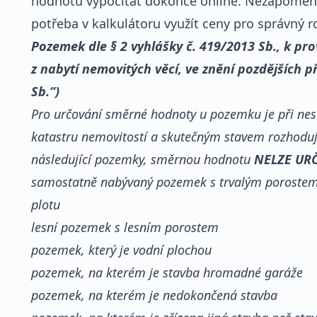
hodnotu vypočítat dokonce online. Nezapomeňte
potřeba v kalkulátoru využít ceny pro správný r
Pozemek dle § 2 vyhlášky č. 419/2013 Sb., k p
z nabytí nemovitých věcí, ve znění pozdějších p
Sb.“)
Pro určování směrné hodnoty u pozemku je při n
katastru nemovitostí a skutečným stavem rozhodujíc
následující pozemky, směrnou hodnotu
NELZE UR
samostatně nabývaný pozemek s trvalým porostem,
plotu
lesní pozemek s lesním porostem
pozemek, který je vodní plochou
pozemek, na kterém je stavba hromadné garáže
pozemek, na kterém je nedokončená stavba