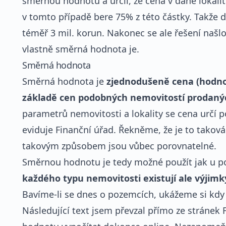
směrnou hodnotu a určil, že cena v dané lokalit
v tomto případě bere 75% z této částky. Takže d
téměř 3 mil. korun. Nakonec se ale řešení našlo
vlastně směrná hodnota je.
Směrná hodnota
Směrná hodnota je
zjednodušeně cena (hodnot
základě cen podobných nemovitostí prodanýc
parametrů nemovitosti a lokality se cena určí 
eviduje Finanční úřad. Řekněme, že je to taková
takovým způsobem jsou vůbec porovnatelné.
Směrnou hodnotu je tedy možné použít jak u p
každého typu nemovitosti existují ale výjimk
Bavíme-li se dnes o pozemcích, ukážeme si kdy
Následující text jsem převzal přímo ze stránek