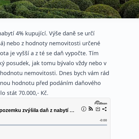
nabytí 4% kupující. Výše daně se určí
ná) nebo z hodnoty nemovitosti určené
ta je vyšší a z té se daň vypočte. Tím
ý posudek, jak tomu bývalo vždy nebo v
u hodnotu nemovitosti. Dnes bych vám rád
směrnou hodnotu před podáním daňového
o stát 70.000,- Kč.