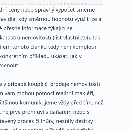
adní ceny nebo správný výpočet směrné
pravidla, kdy směrnou hodnotu využít lze a
ě přesné informace týkající se
atastru nemovitostí (list vlastnictví), tak
. Cílem tohoto článku tedy není kompletní
konkrétním příkladu ukázat, jak v
omenout.
e v případě koupě či prodeje nemovitosti
jem vám mohou pomoci realitní makléři,
většinou komunikujeme vždy před tím, než
 nejprve promluví s daňařem nebo s
avený proces či lhůty, nestály desítky