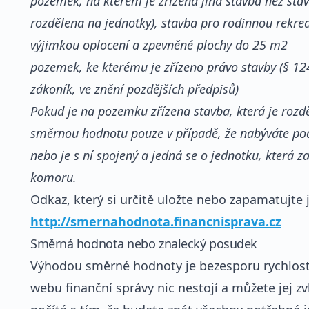
pozemek, na kterém je zřízena jiná stavba než stav
rozdělena na jednotky), stavba pro rodinnou rekrea
výjimkou oplocení a zpevněné plochy do 25 m2
pozemek, ke kterému je zřízeno právo stavby (§ 12
zákoník, ve znění pozdějších předpisů)
Pokud je na pozemku zřízena stavba, která je rozd
směrnou hodnotu pouze v případě, že nabýváte podí
nebo je s ní spojený a jedná se o jednotku, která z
komoru.
Odkaz, který si určitě uložte nebo zapamatujte j
http://smernahodnota.financnisprava.cz
Směrná hodnota nebo znalecký posudek
Výhodou směrné hodnoty je bezesporu rychlost
webu finanční správy nic nestojí a můžete jej 