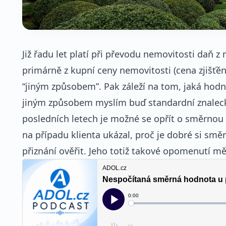
Již řadu let platí při převodu nemovitosti daň z 
primárně z kupní ceny nemovitosti (cena zjišťě
“jiným způsobem”. Pak záleží na tom, jaká hodno
jiným způsobem myslím buď standardní znaleck
posledních letech je možné se opřít o směrno
na případu klienta ukázal, proč je dobré si 
přiznání ověřit. Jeho totiž takové opomenutí měl