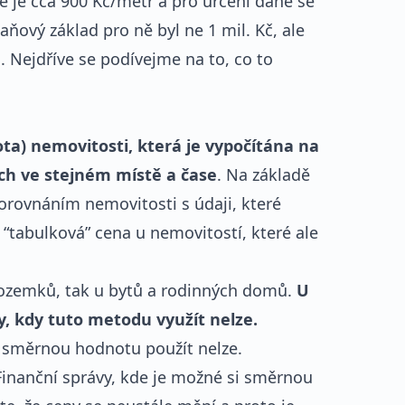
ě je cca 900 Kč/metr a pro určení daně se
aňový základ pro ně byl ne 1 mil. Kč, ale
. Nejdříve se podívejme na to, co to
a) nemovitosti, která je vypočítána na
h ve stejném místě a čase
. Na základě
porovnáním nemovitosti s údaji, které
 “tabulková” cena u nemovitostí, které ale
ozemků, tak u bytů a rodinných domů.
U
y, kdy tuto metodu využít nelze.
 směrnou hodnotu použít nelze.
 Finanční správy, kde je možné si směrnou