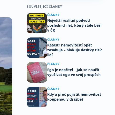
SOUVISEJÍCÍ ČLÁNKY
ČLÁNKY
Největší realitní podvod
posledních let, který stále běží
v ČR
ČLÁNKY
Katastr nemovitostí opět
zasahuje – blokuje desítky tisíc
lidí
ČLÁNKY
Ego je nepřítel – Jak se naučit
využívat ego ve svůj prospěch
ČLÁNKY
Kdy a proč pojistit nemovitost
koupenou v dražbě?