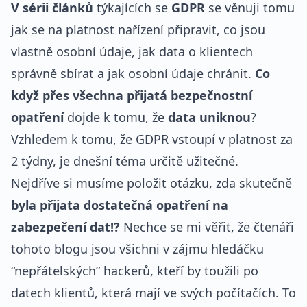
V sérii článků
týkajících se
GDPR
se věnuji tomu
jak se na platnost nařízení připravit, co jsou
vlastně osobní údaje, jak data o klientech
správně sbírat a jak osobní údaje chránit.
Co
když přes všechna přijatá bezpečnostní
opatření
dojde k tomu, že
data uniknou
?
Vzhledem k tomu, že GDPR vstoupí v platnost za
2 týdny, je dnešní téma určitě užitečné.
Nejdříve si musíme položit otázku, zda skutečně
byla přijata dostatečná opatření na
zabezpečení dat!?
Nechce se mi věřit, že čtenáři
tohoto blogu jsou všichni v zájmu hledáčku
“nepřátelských” hackerů, kteří by toužili po
datech klientů, která mají ve svých počítačích. To