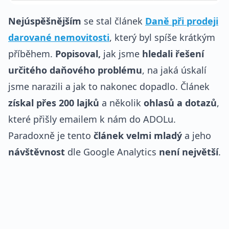
Nejúspěšnějším
se stal článek
Daně při prodeji
darované nemovitosti
, který byl spíše krátkým
příběhem.
Popisoval,
jak jsme
hledali řešení
určitého daňového problému
, na jaká úskalí
jsme narazili a jak to nakonec dopadlo. Článek
získal přes 200 lajků
a několik
ohlasů a dotazů
,
které přišly emailem k nám do ADOLu.
Paradoxně je tento
článek velmi mladý
a jeho
návštěvnost
dle Google Analytics
není největší
.
REKLAMA