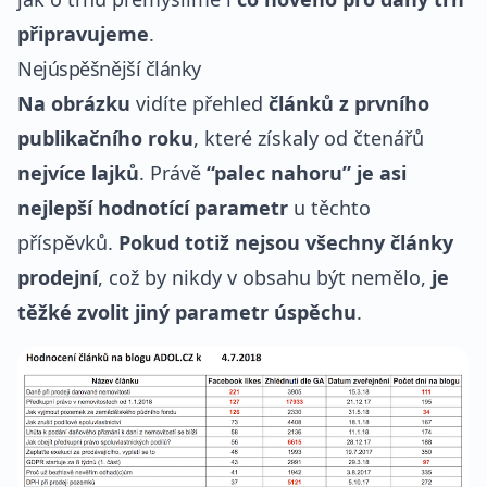
připravujeme
.
Nejúspěšnější články
Na obrázku
vidíte přehled
článků z prvního
publikačního roku
, které získaly od čtenářů
nejvíce lajků
. Právě
“palec nahoru” je asi
nejlepší hodnotící parametr
u těchto
příspěvků.
Pokud totiž nejsou všechny články
prodejní
, což by nikdy v obsahu být nemělo,
je
těžké zvolit jiný parametr úspěchu
.