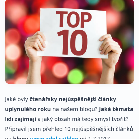
Jaké byly
čtenářsky nejúspěšnější články
uplynulého roku
na našem blogu?
Jaká témata
lidi zajímají
a jaký obsah má tedy smysl tvořit?
Připravil jsem přehled 10 nejúspěšnějších článků
na
blogu
www.adol.cz/blog
od 1.7.2017