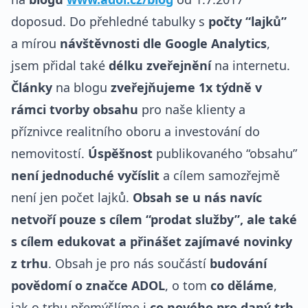
doposud. Do přehledné tabulky s
počty “lajků”
a mírou
návštěvnosti dle Google Analytics
,
jsem přidal také
délku zveřejnění
na internetu.
Články
na blogu
zveřejňujeme 1x týdně
v
rámci tvorby obsahu
pro naše klienty a
příznivce realitního oboru a investování do
nemovitostí.
Úspěšnost
publikovaného “obsahu”
není jednoduché vyčíslit
a cílem samozřejmě
není jen počet lajků.
Obsah se u nás navíc
netvoří pouze s cílem “prodat služby”, ale také
s cílem edukovat a přinášet zajímavé novinky
z trhu
. Obsah je pro nás součástí
budování
povědomí o značce ADOL
, o tom
co děláme
,
jak o trhu přemýšlíme i
co nového pro daný trh