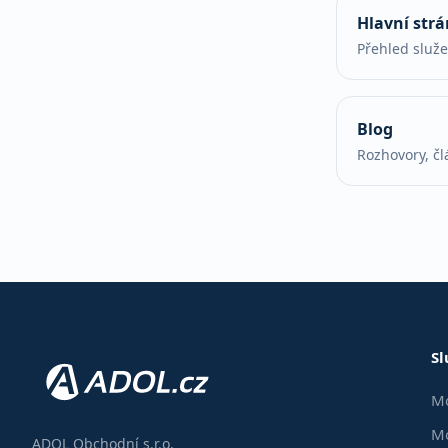
Hlavní str
Přehled služ
Blog
Rozhovory, čl
Sl
Mo
Mo
ADOL Obchodní s.r.o.