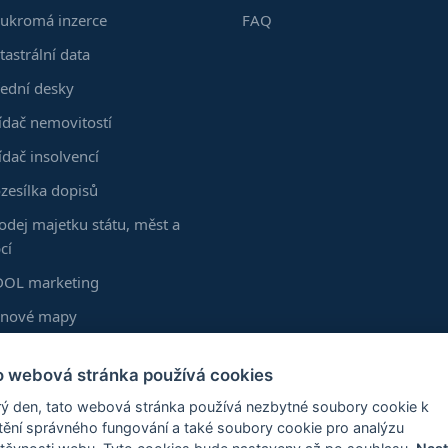
ukromá inzerce
FAQ
tastrální data
ední desky
ídač nemovitostí
ídač insolvencí
zesílka dopisů
odej majetku státu, měst a
cí
OL marketing
enové mapy
kumenty z KN
o webová stránka používá cookies
astní vrstvy
ý den, tato webová stránka používá nezbytné soubory cookie k
zšíření Chrome
štění správného fungování a také soubory cookie pro analýzu