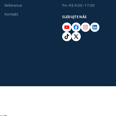
Reference
Po–Pá 9:00–17:00
Kontakt
SLEDUJTE NÁS
YouTube
Facebook
Instagram
LinkedIn
TikTok
X