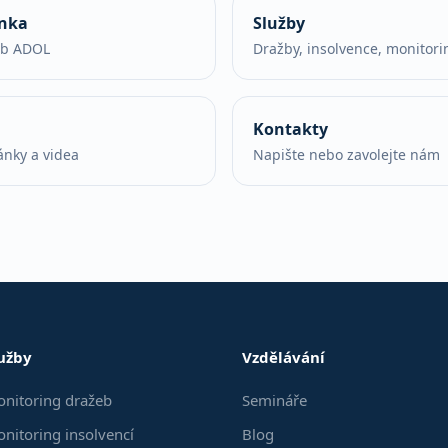
ánka
Služby
eb ADOL
Dražby, insolvence, monitori
Kontakty
ánky a videa
Napište nebo zavolejte nám
užby
Vzdělávání
nitoring dražeb
Semináře
nitoring insolvencí
Blog