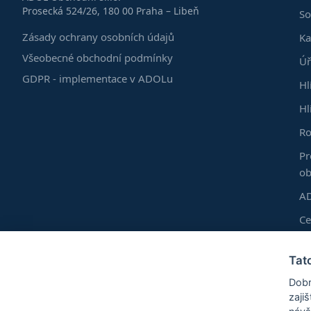
Prosecká 524/26, 180 00 Praha – Libeň
So
Zásady ochrany osobních údajů
Ka
Všeobecné obchodní podmínky
Úř
GDPR - implementace v ADOLu
Hl
Hl
Ro
Pr
ob
AD
C
Do
Tat
Vl
Dobr
Ro
zaji