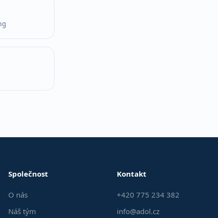
ng
Společnost
Kontakt
O nás
+420 775 234 382
Náš tým
info@adol.cz