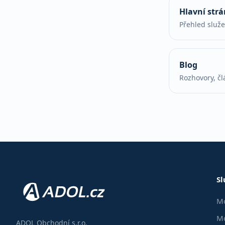
Hlavní str
Přehled služ
Blog
Rozhovory, čl
Sl
Mo
Mo
ADOL Obchodní s.r.o.