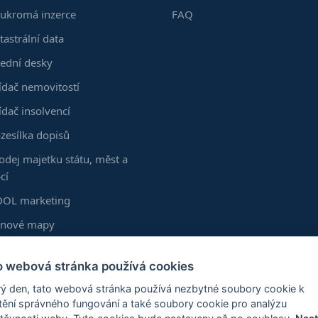
ukromá inzerce
FAQ
tastrální data
ední desky
ídač nemovitostí
ídač insolvencí
zesílka dopisů
odej majetku státu, měst a
cí
OL marketing
enové mapy
kumenty z KN
o webová stránka používá cookies
astní vrstvy
ý den, tato webová stránka používá nezbytné soubory cookie k
zšíření Chrome
štění správného fungování a také soubory cookie pro analýzu