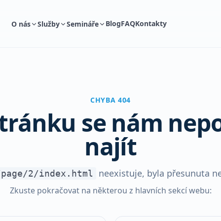
Blog
FAQ
Kontakty
O nás
Služby
Semináře
CHYBA 404
stránku se nám nepo
najít
neexistuje, byla přesunuta n
/page/2/index.html
Zkuste pokračovat na některou z hlavních sekcí webu: