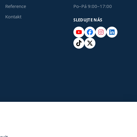
Reference
Po–Pá 9:00–17:00
Kontakt
SLEDUJTE NÁS
YouTube
Facebook
Instagram
LinkedIn
TikTok
X