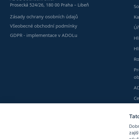
Prosecká 524/26, 180 00 Praha – Libeň
So
Zásady ochrany osobních údajů
Ka
Všeobecné obchodní podmínky
Úř
GDPR - implementace v ADOLu
Hl
Hl
Ro
Pr
ob
AD
C
Do
Tat
Vl
Dobr
Ro
zaji