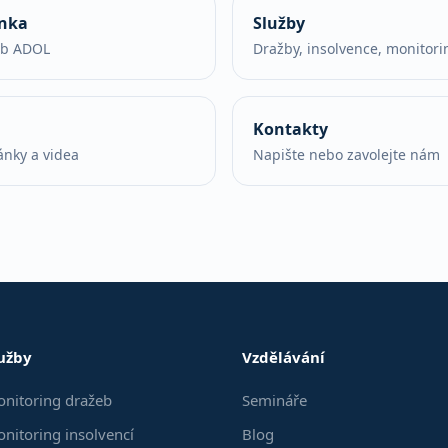
ánka
Služby
eb ADOL
Dražby, insolvence, monitori
Kontakty
ánky a videa
Napište nebo zavolejte nám
užby
Vzdělávání
nitoring dražeb
Semináře
nitoring insolvencí
Blog