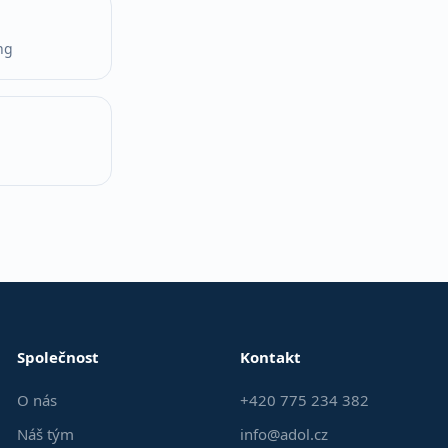
ng
Společnost
Kontakt
O nás
+420 775 234 382
Náš tým
info@adol.cz